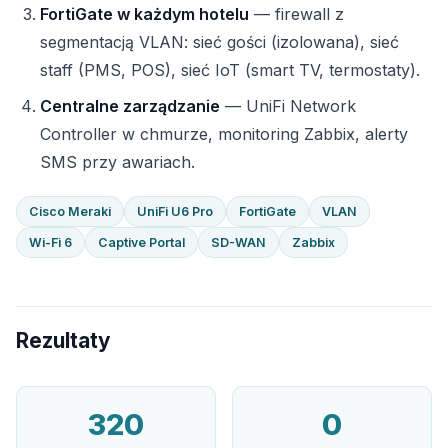
FortiGate w każdym hotelu
— firewall z
segmentacją VLAN: sieć gości (izolowana), sieć
staff (PMS, POS), sieć IoT (smart TV, termostaty).
Centralne zarządzanie
— UniFi Network
Controller w chmurze, monitoring Zabbix, alerty
SMS przy awariach.
Cisco Meraki
UniFi U6 Pro
FortiGate
VLAN
Wi-Fi 6
Captive Portal
SD-WAN
Zabbix
Rezultaty
320
0