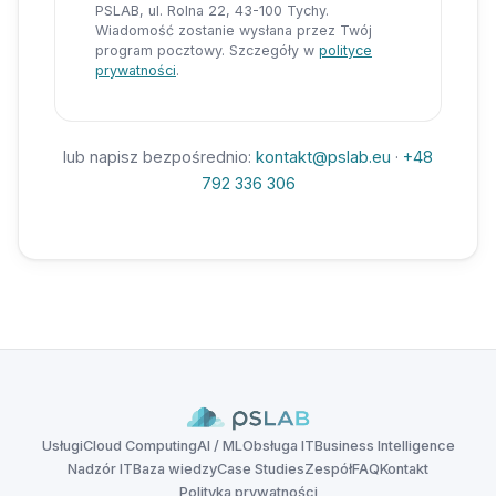
PSLAB, ul. Rolna 22, 43-100 Tychy.
Wiadomość zostanie wysłana przez Twój
program pocztowy. Szczegóły w
polityce
prywatności
.
lub napisz bezpośrednio:
kontakt@pslab.eu
·
+48
792 336 306
Usługi
Cloud Computing
AI / ML
Obsługa IT
Business Intelligence
Nadzór IT
Baza wiedzy
Case Studies
Zespół
FAQ
Kontakt
Polityka prywatności