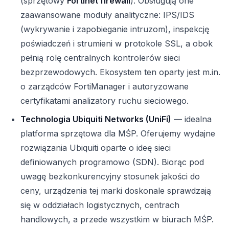
(sprzętowy
Fortinet firewall
). Obsługują one
zaawansowane moduły analityczne: IPS/IDS
(wykrywanie i zapobieganie intruzom), inspekcję
poświadczeń i strumieni w protokole SSL, a obok
pełnią rolę centralnych kontrolerów sieci
bezprzewodowych. Ekosystem ten oparty jest m.in.
o zarządców FortiManager i autoryzowane
certyfikatami analizatory ruchu sieciowego.
Technologia Ubiquiti Networks (UniFi)
— idealna
platforma sprzętowa dla MŚP. Oferujemy wydajne
rozwiązania Ubiquiti oparte o ideę sieci
definiowanych programowo (SDN). Biorąc pod
uwagę bezkonkurencyjny stosunek jakości do
ceny, urządzenia tej marki doskonale sprawdzają
się w oddziałach logistycznych, centrach
handlowych, a przede wszystkim w biurach MŚP.