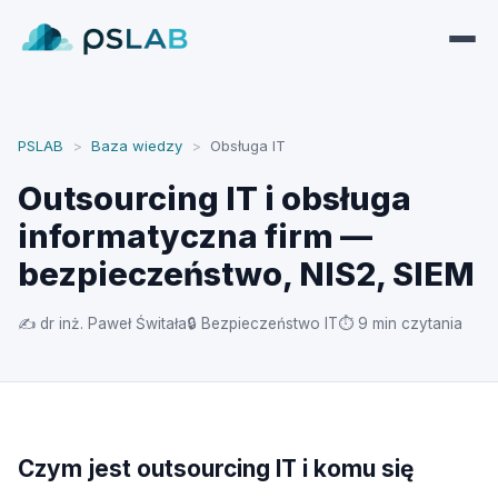
PSLAB
>
Baza wiedzy
>
Obsługa IT
Outsourcing IT i obsługa
informatyczna firm —
bezpieczeństwo, NIS2, SIEM
✍ dr inż. Paweł Świtała
🔒 Bezpieczeństwo IT
⏱ 9 min czytania
Czym jest outsourcing IT i komu się