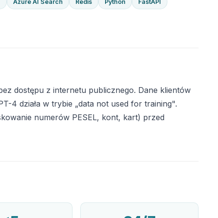
G
Azure AI Search
Redis
Python
FastAPI
ez dostępu z internetu publicznego. Dane klientów
4 działa w trybie „data not used for training".
skowanie numerów PESEL, kont, kart) przed