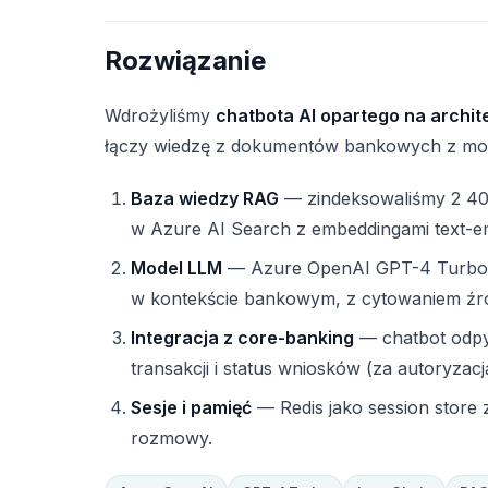
Rozwiązanie
Wdrożyliśmy
chatbota AI opartego na archi
łączy wiedzę z dokumentów bankowych z moż
Baza wiedzy RAG
— zindeksowaliśmy 2 400
w Azure AI Search z embeddingami text-e
Model LLM
— Azure OpenAI GPT-4 Turbo 
w kontekście bankowym, z cytowaniem źró
Integracja z core-banking
— chatbot odpyt
transakcji i status wniosków (za autoryzacją
Sesje i pamięć
— Redis jako session store
rozmowy.