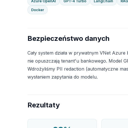
Azure OpenAI
GPT-4 Turbo
LangChain
RA
Docker
Bezpieczeństwo danych
Cały system działa w prywatnym VNet Azure b
nie opuszczają tenant'u bankowego. Model GPT-
Wdrożyliśmy PII redaction (automatyczne ma
wysłaniem zapytania do modelu.
Rezultaty