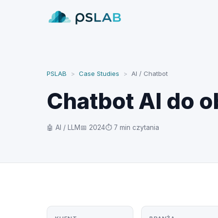
PSLAB
>
Case Studies
>
AI / Chatbot
Chatbot AI do o
🤖 AI / LLM
📅 2024
⏱ 7 min czytania