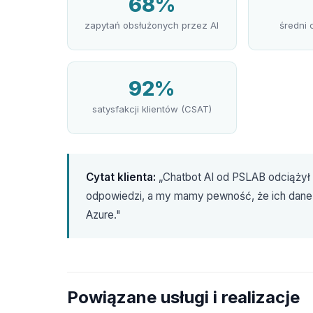
68%
zapytań obsłużonych przez AI
średni
92%
satysfakcji klientów (CSAT)
Cytat klienta:
„Chatbot AI od PSLAB odciążył 
odpowiedzi, a my mamy pewność, że ich dan
Azure."
Powiązane usługi i realizacje