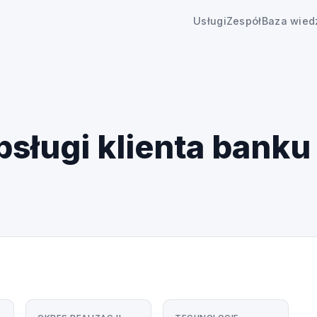
Usługi
Zespół
Baza wied
bsługi klienta banku