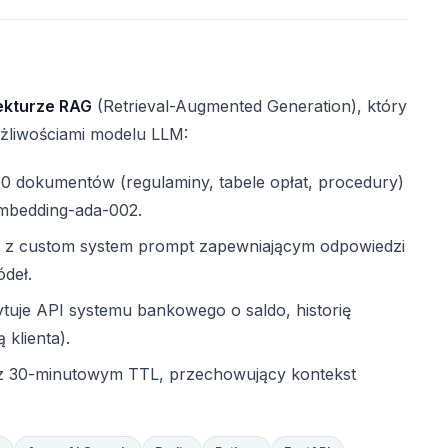
tekturze RAG
(Retrieval-Augmented Generation), który
liwościami modelu LLM:
 dokumentów (regulaminy, tabele opłat, procedury)
mbedding-ada-002.
z custom system prompt zapewniającym odpowiedzi
deł.
uje API systemu bankowego o saldo, historię
 klienta).
 z 30-minutowym TTL, przechowujący kontekst