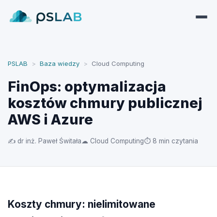
PSLAB
>
Baza wiedzy
>
Cloud Computing
FinOps: optymalizacja
kosztów chmury publicznej
AWS i Azure
✍ dr inż. Paweł Świtała
☁ Cloud Computing
⏱ 8 min czytania
Koszty chmury: nielimitowane