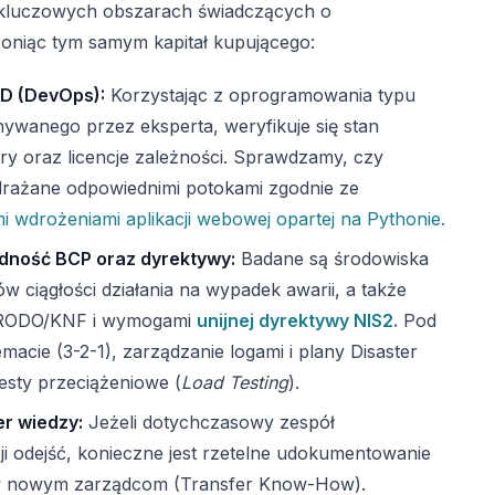
 kluczowych obszarach świadczących o
roniąc tym samym kapitał kupującego:
CD (DevOps):
Korzystając z oprogramowania typu
wanego przez eksperta, weryfikuje się stan
ury oraz licencje zależności. Sprawdzamy, czy
rażane odpowiednimi potokami zgodnie ze
 wdrożeniami aplikacji webowej opartej na Pythonie.
dność BCP oraz dyrektywy:
Badane są środowiska
w ciągłości działania na wypadek awarii, a także
a RODO/KNF i wymogami
unijnej dyrektywy NIS2.
Pod
cie (3-2-1), zarządzanie logami i plany Disaster
sty przeciążeniowe (
Load Testing
).
r wiedzy:
Jeżeli dotychczasowy zespół
i odejść, konieczne jest rzetelne udokumentowanie
ów nowym zarządcom (Transfer Know-How).