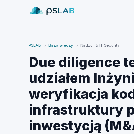
PSLAB
>
Baza wiedzy
>
Nadzór & IT Security
Due diligence t
udziałem Inżyn
weryfikacja kod
infrastruktury 
inwestycją (M&A