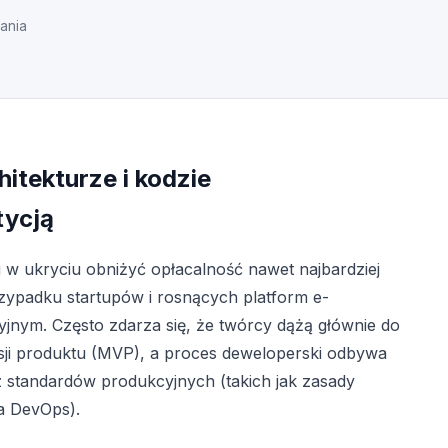
ania
itekturze i kodzie
tycją
i w ukryciu obniżyć opłacalność nawet najbardziej
zypadku startupów i rosnących platform e-
ym. Często zdarza się, że twórcy dążą głównie do
rsji produktu (MVP), a proces deweloperski odbywa
z standardów produkcyjnych (takich jak zasady
a DevOps).