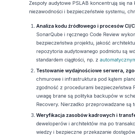
Zespoły audytowe PSLAB koncentrują się na
niezawodności i bezpieczeństwie systemu, ch
Analiza kodu źródłowego i procesów CI/
SonarQube i ręcznego Code Review wykony
bezpieczeństwa projektu, jakość architekt
repozytoria audytowanego podmiotu są wd
standardem ciągłości, np. z
automatycznymi
Testowanie wydajnościowe serwera, zgo
chmurowe i infrastruktura pod kątem planó
zgodność z procedurami bezpieczeństw
uwagę brane są polityka backupów w schema
Recovery. Nierzadko przeprowadzane są te
Weryfikacja zasobów kadrowych i transfe
deweloperów i architektów ma po transakcj
wiedzy i bezpieczne przekazanie dostęp