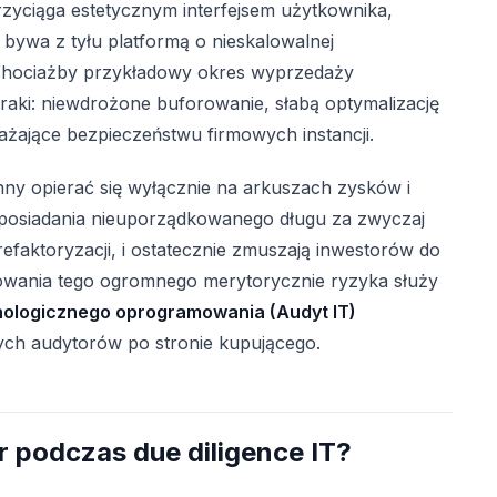
przyciąga estetycznym interfejsem użytkownika,
bywa z tyłu platformą o nieskalowalnej
 chociażby przykładowy okres wyprzedaży
raki: niewdrożone buforowanie, słabą optymalizację
żające bezpieczeństwu firmowych instancji.
nny opierać się wyłącznie na arkuszach zysków i
 posiadania nieuporządkowanego długu za zwyczaj
faktoryzacji, i ostatecznie zmuszają inwestorów do
owania tego ogromnego merytorycznie ryzyka służy
nologicznego oprogramowania (Audyt IT)
ch audytorów po stronie kupującego.
 podczas due diligence IT?