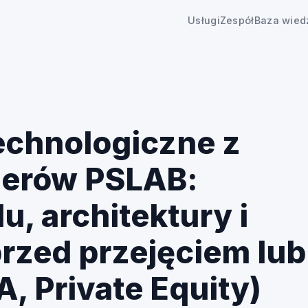
Usługi
Zespół
Baza wied
echnologiczne z
ierów PSLAB:
u, architektury i
przed przejęciem lub
, Private Equity)