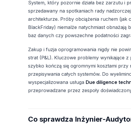
System, który pozornie działa bez zarzutu i 
sprzedawany na spotkaniach rady nadzorczej 
architekturze. Próby obciążenia ruchem (jak
BlackFriday) niemalże natychmiast obnażają b
baz danych czy powszechne podatności zagra
Zakup i fuzja oprogramowania nigdy nie powi
strat (P&L). Kluczowe problemy wynikające z
szybko kończą się ogromnymi kosztami przy re
przepisywania całych systemów. Do wyelimin
wyspecjalizowana usługa
Due diligence tech
przeprowadzane przez zespoły doświadczony
Co sprawdza Inżynier-Audytor