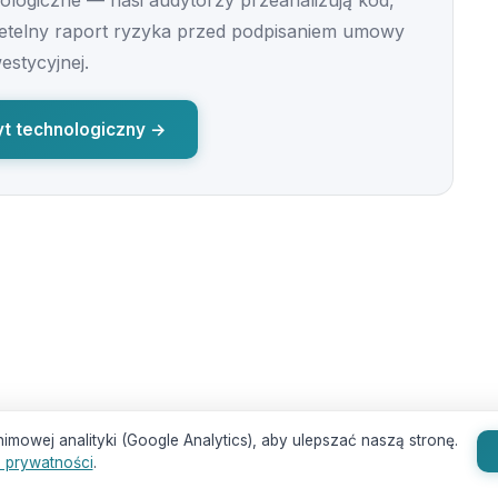
logiczne — nasi audytorzy przeanalizują kod,
 rzetelny raport ryzyka przed podpisaniem umowy
estycyjnej.
t technologiczny →
owej analityki (Google Analytics), aby ulepszać naszą stronę.
e prywatności
.