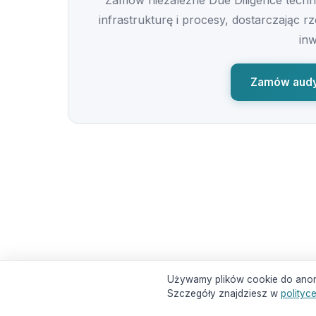
Zamów niezależne Due Diligence techno
infrastrukturę i procesy, dostarczając
inw
Zamów audy
Używamy plików cookie do anonim
Szczegóły znajdziesz w
polityc