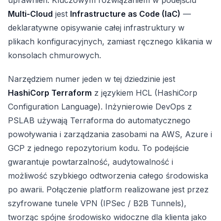
uprawnień. Kluczowym rozwiązaniem w podejściu
Multi-Cloud
jest
Infrastructure as Code (IaC)
—
deklaratywne opisywanie całej infrastruktury w
plikach konfiguracyjnych, zamiast ręcznego klikania w
konsolach chmurowych.
Narzędziem numer jeden w tej dziedzinie jest
HashiCorp Terraform
z językiem HCL (HashiCorp
Configuration Language). Inżynierowie DevOps z
PSLAB używają Terraforma do automatycznego
powoływania i zarządzania zasobami na AWS, Azure i
GCP z jednego repozytorium kodu. To podejście
gwarantuje powtarzalność, audytowalność i
możliwość szybkiego odtworzenia całego środowiska
po awarii. Połączenie platform realizowane jest przez
szyfrowane tunele VPN (IPSec / B2B Tunnels),
tworząc spójne środowisko widoczne dla klienta jako