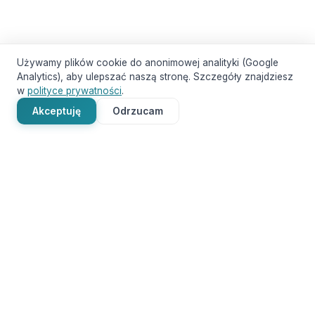
Używamy plików cookie do anonimowej analityki (Google
Analytics), aby ulepszać naszą stronę. Szczegóły znajdziesz
w
polityce prywatności
.
Akceptuję
Odrzucam
Usługi
Cloud Computing
AI / ML
Obsługa IT
Business Intelligence
Nadzór IT
Baza wiedzy
Case Studies
Zespół
FAQ
Kontakt
Polityka prywatności
© 2026 PSLAB - Outsourcing IT, Cloud Computing, Sztuczna
Inteligencja - AI, Analityka Danych - Business Intelligence. | ul. Rolna
22, 43-100 Tychy |
+48 792 336 306
|
kontakt@pslab.eu
NIP:
PL6462449298 |
Nr konta (ING):
PL 06 1050 1399 1000 0090
7490 6562 |
BIC/SWIFT:
INGBPLPW